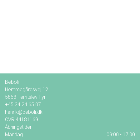
Beboli
Hemmegårdsvej 12
5863
Ferritslev Fyn
+45 24 24 65 07
henrik@beboli.dk
CVR
44181169
Åbningstider
Mandag
09:00 - 17:00