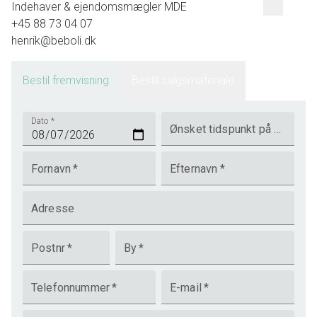
Indehaver & ejendomsmægler MDE
+45 88 73 04 07
henrik@beboli.dk
Bestil fremvisning
Bestil salgsmateriale
Dato
*
Ønsket tidspunkt på dagen
Fornavn
*
Efternavn
*
Adresse
Postnr
*
By
*
Telefonnummer
*
E-mail
*