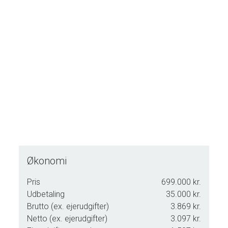
struktur, et godt lejermiljø og de klassiske fordele, der
følger med et dobbelthus i byzone.
For den rette køber repræsenterer ejendommen en solid
investering med lav kompleksitet og et stabilt
afkastgrundlag i et marked, hvor efterspørgslen efter
udlejningsboliger fortsat er stigende.
Ønsker du at se ejendommen, bedes du kontakte os i god
tid, da der skal varsles hos lejerne forud for fremvisning.
Mojn - og velkommen til Strucksalle 48 i Tønder.
Økonomi
Pris
699.000 kr.
Udbetaling
35.000 kr.
Brutto (ex. ejerudgifter)
3.869 kr.
Netto (ex. ejerudgifter)
3.097 kr.