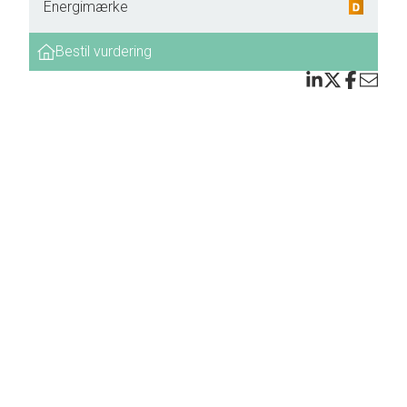
Energimærke
Bestil vurdering
 en
under
rdybe
ro og
mstre.