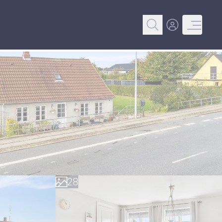
0
1
2
3
4
5
0
6
1
7
2
8
3
9
4
5