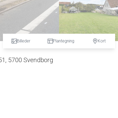
Billeder
Plantegning
Kort
 51, 5700 Svendborg
torie
præsenterer denne ejendom sig som et blankt lærred, der venter på at blive mal
 forbedringer og tilpasninger, der kan tilføre ejendommen en ny glans. Her har du
n, præcis som du ønsker det. Med de rigtige hænder og lidt kreativitet kan dette hus