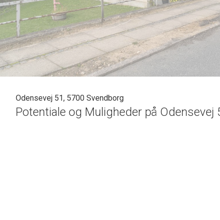
Odensevej 51, 5700 Svendborg
Potentiale og Muligheder på Odensevej
Velkommen til Odensevej 51, Svendborg - et hjem, der oser af karakter og his
Med en imponerende opførelsesdato i 1827 og en rummelig grund på 828 m2, 
med dine drømme og ideer.
Lad Kreativiteten Blomstre
Dette hjem har gennemgået løbende opdateringer, men der er stadig plads til
muligheden for at tage fat på et renoveringsprojekt, hvor du kan forme bolige
dit personlige mesterværk.