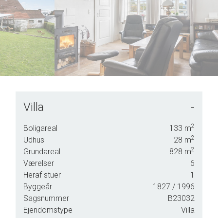
6
7
8
9
Villa
-
2
Boligareal
133
m
et
2
Udhus
28
m
2
Grundareal
828
m
Værelser
6
Heraf stuer
1
Byggeår
1827
/ 1996
 blive
Sagsnummer
B23032
Ejendomstype
Villa