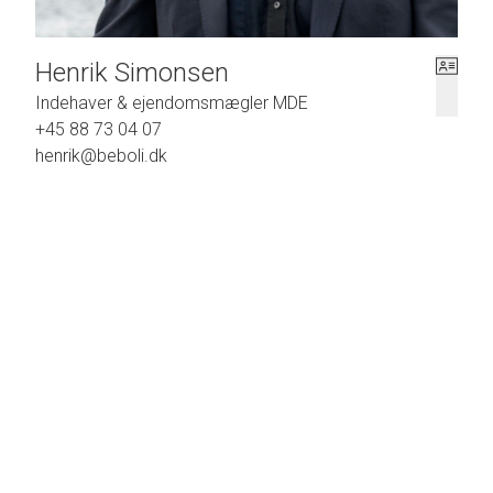
Kontakt os i dag for en besigtigelse, og begynd rejsen mod at skabe dit eget 
er mulighederne uendelige, og det næste kapitel i denne historiske ejendoms l
Henrik Simonsen
Indehaver & ejendomsmægler MDE
+45 88 73 04 07
henrik@beboli.dk