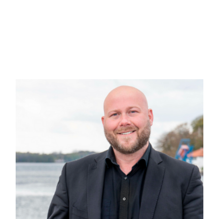
Fleksible Indretningsmuligheder
Ejendommen byder på 133 m2 fordelt over to plan. I stueetagen finder du en f
åbent og indbydende rum. Et stort badeværelse i forbindelse med stueetagen til
mindre repos, der giver dig mulighed for at tilpasse rummene efter dine beho
Nærmiljø og Natur
Beliggende på Odensevej 51, er denne ejendom omgivet af en skøn natur og
Svendborgs fantastiske stisystemer, som fører dig til lokale parker og natursk
dig i naturens skønhed.
Svendborgs Naturperler inden for Rækkevidde
Inden for en 10 km radius finder du en skattekiste af naturskønhed. Svendb
Christiansminde Skov og den maleriske kystlinje langs Svendborg Sund. Dette
Områdets Pulserende Centrum
Samtidig er du tæt på Svendborgs pulserende centrum, hvor butikker, restaura
liv, mellem historisk charme og moderne bekvemmeligheder.
Odensevej 51 er mere end blot en ejendom - det er et projekt, der venter på at