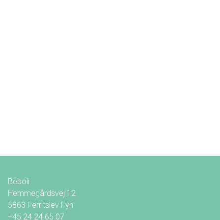
Beboli
Hemmegårdsvej 12
5863
Ferritslev Fyn
+45 24 24 65 07