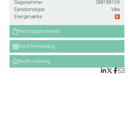
Sagsnummer
288188159
Ejendomstype
Villa
Energimærke
Hent salgsmateriale
giver
Bestil fremvisning
i
Bestil vurdering