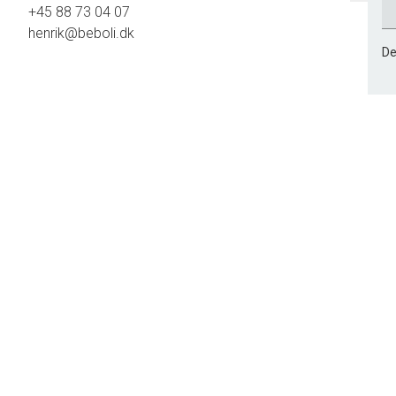
+45 88 73 04 07
henrik@beboli.dk
De