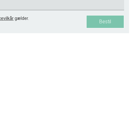
cevilkår
gælder.
Bestil