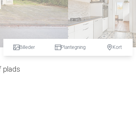
Billeder
Plantegning
Kort
f plads
dtryk fra bunden. Her får man en bolig med en stærk struktur, ma
ksibilitet. Huset står i original og slidt stand, og det er netop de
kan tænkes forfra, uden at man skal rive dyre nyere løsninger ned.
r.
t køkken, der let kan integreres i en større sammenhængende
re vinduespartier giver et naturligt lys, som understøtter
en og giver et godt perspektiv på, hvordan huset kan åbnes
m inde og ude.