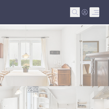
0
1
2
3
0
4
1
5
2
6
3