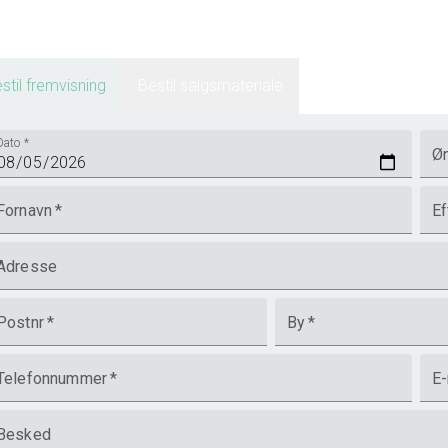
stil fremvisning
Bestil salgsmateriale
Dato
*
Øn
Fornavn
*
Ef
Adresse
Postnr
*
By
*
Telefonnummer
*
E-
Besked