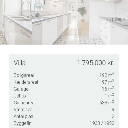
7
4
8
5
9
6
7
8
9
Villa
1.795.000 kr.
nge
2
Boligareal
192
m
t,
2
Kælderareal
97
m
 Det
2
Garage
16
m
2
Udhus
1
m
2
Grundareal
633
m
Værelser
9
Antal plan
2
Byggeår
1933
/ 1952