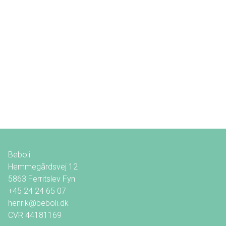
Beboli
Hemmegårdsvej 12
5863
Ferritslev Fyn
+45 24 24 65 07
henrik@beboli.dk
CVR
44181169