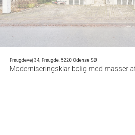
Fraugdevej 34, Fraugde, 5220 Odense SØ
Moderniseringsklar bolig med masser a
Fraugdevej 34 er et hus for dem, der vil skabe deres eget u
etagemeter og en klassisk planløsning, der giver en sjælden fle
der gør det interessant. Man træder ind i en bolig, hvor alt 
giver en frihed, som mange efterspørger, men sjældent finde
Stueplanet tilbyder to stuer i forlængelse af hinanden og e
opholdszone, hvis man ønsker et mere moderne udtryk. De sto
potentialet i rummene. Terrassen ligger direkte ud mod hav
yderligere op, hvis der på sigt skal skabes mere flow melle