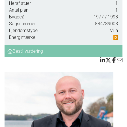
Heraf stuer
1
rum der forbinder hjemmet med naturen. Her kan børnene
Antal plan
1
løbe frit, her kan hunden lege, og her kan man selv finde
Byggeår
1977
/ 1998
roen under æbletræernes grene.
Sagsnummer
884789003
Arkitektur i balance
Ejendomstype
Villa
Energimærke
Boligen præsenterer sig med en enkel elegance, hvor hvide
facader, mørke kontraster og varme træbeklædninger
Bestil vurdering
skaber et udtryk, som er både moderne og tidløst. Huset
ligger i ét plan, og den flade taglinje giver en rolig
arkitektonisk profil, der falder naturligt ind i landskabet.
Indenfor er rummene præget af store vinduespartier, som
bringer skoven helt ind i stuen og skaber en uafbrudt
forbindelse mellem inde og ude.
Livet leves i lyset
Stuen er hjertet i huset, et rum der inviterer til fællesskab.
Herfra er der udgang til den store træterrasse, hvor solen
rammer fra morgen til aften, og hvor aftenerne forlænges