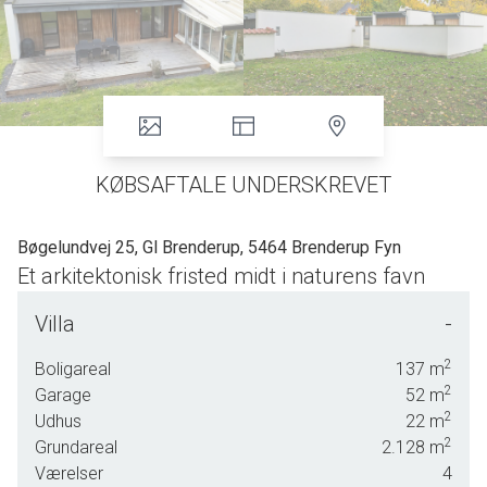
KØBSAFTALE UNDERSKREVET
Bøgelundvej 25, Gl Brenderup, 5464 Brenderup Fyn
Et arkitektonisk fristed midt i naturens favn
For enden af et stille vænge
Villa
-
På Bøgelundvej 25 ligger en bolig, der næsten føles som en
2
Boligareal
137
m
hemmelighed. For enden af et lukket vænge åbner sig en
2
Garage
52
m
grund, der strækker sig langt ud mod skovens grønne dyb.
2
Udhus
22
m
Her får man en sjælden kombination af privatliv og udsyn,
2
Grundareal
2.128
m
hvor fuglesang og bladenes hvisken bliver en del af
Værelser
4
hverdagen. Haven er ikke blot en ramme, men et levende