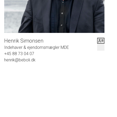
under åben himmel. Udestuen er et ekstra kapitel, et rum
der føles som en forlængelse af haven, selv når regnen
falder eller efteråret farver træerne.
En bolig med muligheder
Planløsningen rummer både funktion og fleksibilitet. Her er
Henrik Simonsen
plads til familieliv, gæster og fordybelse. Soveværelserne
Indehaver & ejendomsmægler MDE
ligger tilbagetrukket, så privatliv og ro bevares, mens
+45 88 73 04 07
køkken og opholdsrum er skabt til at samle. Badeværelser
henrik@beboli.dk
og disponible rum giver praktiske rammer, og garagen gør
hverdagen enkel. Alt er til stede for at skabe et hjem, hvor
livet kan udfolde sig frit og ubesværet.
Brenderups sjæl
Når man bor i Gl. Brenderup, får man mere end blot en
adresse. Man får en landsby med sjæl og fællesskab, hvor
hverdagen er tryg og nærværende. Her er skole,
daginstitutioner og indkøb tæt på, og motorvejen ligger